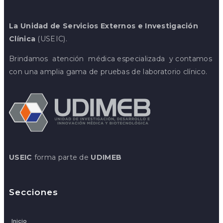
Quejas, Sugerencias y
La Unidad de Servicios Externos e Investigación
Felicitaciones Caja
Clínica
(USEIC).
Quejas, Sugerencias y
Brindamos atención médica especializada y contamos
Felicitaciones
con una amplia gama de pruebas de laboratorio clínico.
Quejas, Sugerencias y
Felicitaciones Laboratorio
USEIC
forma parte de
UDIMEB
Secciones
Inicio