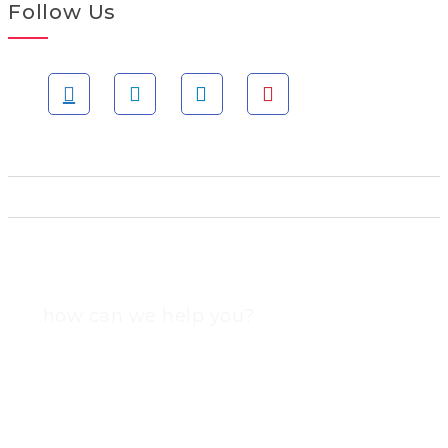
Follow Us
how can we help you?
Contact us at the Consulting WP office nearest to you or
submit a business inquiry online.