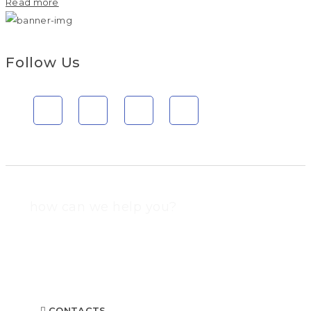
Read more
Follow Us
how can we help you?
Contact us at the Consulting WP office nearest to you or
submit a business inquiry online.
CONTACTS