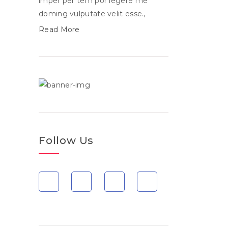
imper per tem por legere me
doming vulputate velit esse.,
Read More
Follow Us