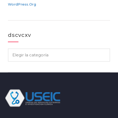
WordPress.org
dscvcxv