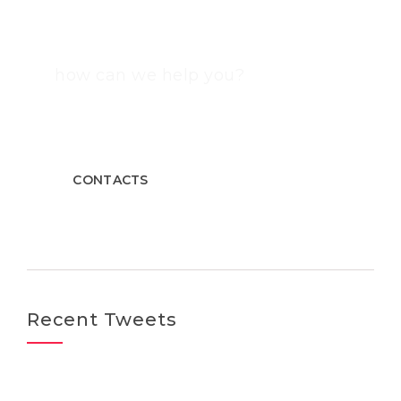
how can we help you?
Contact us at the Consulting WP office nearest to you
or submit a business inquiry online.
CONTACTS
Recent Tweets