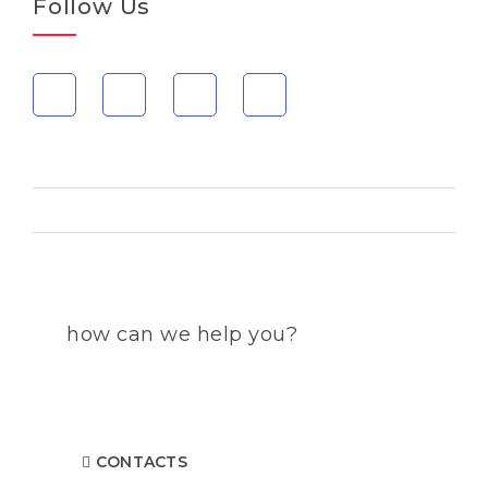
Follow Us
how can we help you?
Contact us at the Consulting WP office nearest to you
or submit a business inquiry online.
CONTACTS