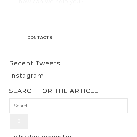
how can we help you?
Contact us at the Consulting WP office nearest to you
or submit a business inquiry online.
CONTACTS
Recent Tweets
Instagram
SEARCH FOR THE ARTICLE
Entradas recientes