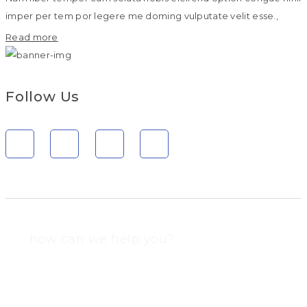
imper per tem por legere me doming vulputate velit esse.,
Read more
Follow Us
how can we help you?
Contact us at the Consulting WP office nearest to you or
submit a business inquiry online.