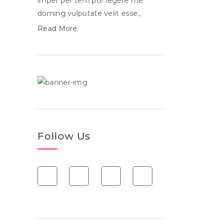
imper per tem por legere me
doming vulputate velit esse.,
Read More
Follow Us