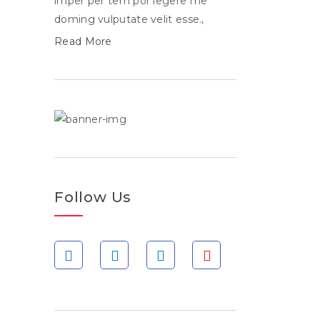
imper per tem por legere me
doming vulputate velit esse.,
Read More
Follow Us