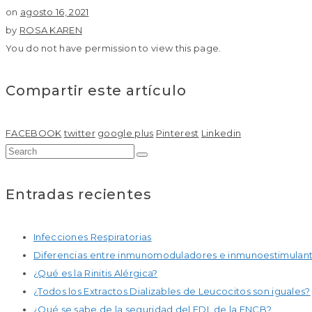
on
agosto 16, 2021
by
ROSA KAREN
You do not have permission to view this page.
Compartir este artículo
FACEBOOK
twitter
google plus
Pinterest
Linkedin
Entradas recientes
Infecciones Respiratorias
Diferencias entre inmunomoduladores e inmunoestimulan
¿Qué es la Rinitis Alérgica?
¿Todos los Extractos Dializables de Leucocitos son iguales?
¿Qué se sabe de la seguridad del EDL de la ENCB?