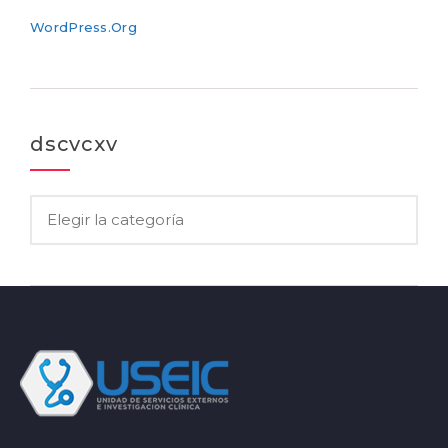
WordPress.org
dscvcxv