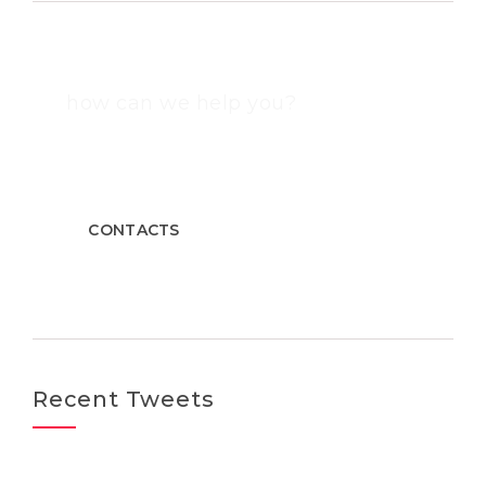
how can we help you?
Contact us at the Consulting WP office nearest to you
or submit a business inquiry online.
CONTACTS
Recent Tweets