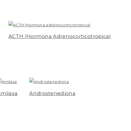
ACTH (Hormona Adrenocorticotropica)
Leer más
milasa
Androstenediona
eer más
Leer más