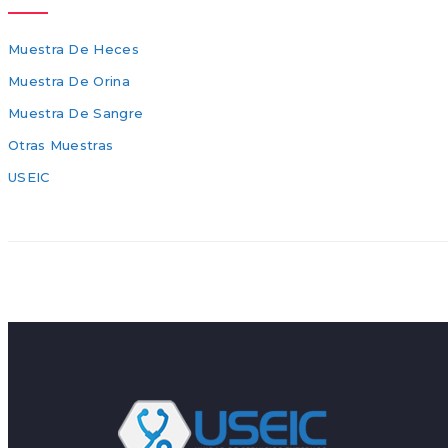
Muestra De Heces
Muestra De Orina
Muestra De Sangre
Otras Muestras
USEIC