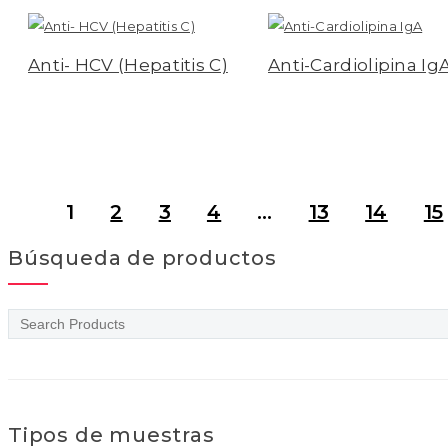
Anti- HCV (Hepatitis C)
Anti-Cardiolipina Ig
Leer más
Leer más
1
2
3
4
…
13
14
15
Búsqueda de productos
Tipos de muestras