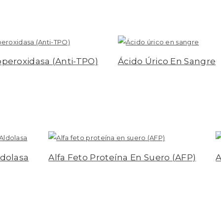
roperoxidasa (Anti-TPO)
Ácido Úrico En Sangre
Leer más
ldolasa
Alfa Feto Proteína En Suero (AFP)
A
er más
Leer más
L