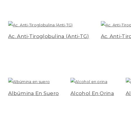
Ac. Anti-Tiroglobulina (Anti-TG)
Ac. Anti-Ti
Leer más
Leer más
Albúmina En Suero
Alcohol En Orina
A
Leer más
Leer más
Le