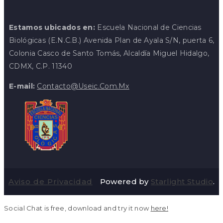
Estamos ubicados en:
Escuela Nacional de Ciencias
Biológicas (E.N.C.B.) Avenida Plan de Ayala S/N, puerta 6,
Colonia Casco de Santo Tomás, Alcaldía Miguel Hidalgo,
CDMX, C.P. 11340
E-mail:
Contacto@useic.com.mx
Aviso de Privacidad
Powered by
Starlight Studio
.
Social Chat is free, download and try it now
here!