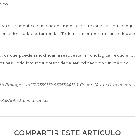
ico.
va o terapéutica que pueden modificar la respuesta inmunológic
o en enfermedades tumorales. Todo inmunomoestimulante debe se
ca que pueden modificar la respuesta inmunológica, reduciéndola
munes. Todo inmunosupresor debe ser indicado por un médico.
ith Biologics. In 1310569139 963560412 J. Cohen (Author), Infectious
858/infectious-diseases
COMPARTIR ESTE ARTÍCULO