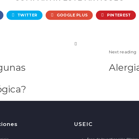
TWITTER
GOOGLE PLUS
PINTEREST
Next reading
lgunas
Alergi
ógica?
ciones
USEIC