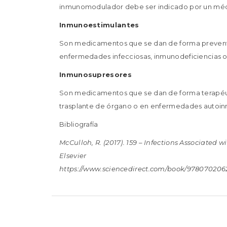
inmunomodulador debe ser indicado por un méd
Inmunoestimulantes
Son medicamentos que se dan de forma preventi
enfermedades infecciosas, inmunodeficiencias 
Inmunosupresores
Son medicamentos que se dan de forma terapéuti
trasplante de órgano o en enfermedades autoin
Bibliografía
McCulloh, R. (2017). 159 – Infections Associated w
Elsevier
https://www.sciencedirect.com/book/9780702062