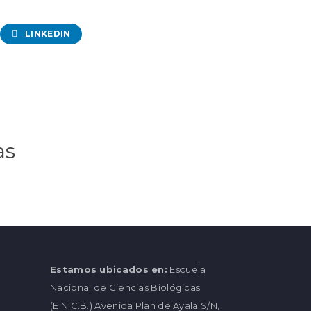
LINKEDIN
as
Estamos ubicados en:
Escuela
Nacional de Ciencias Biológicas
(E.N.C.B.) Avenida Plan de Ayala S/N,