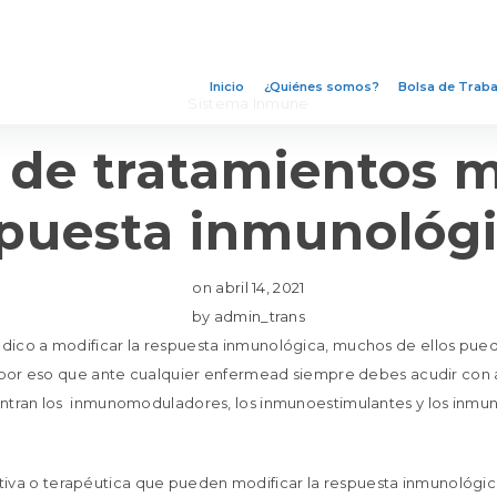
Inicio
¿Quiénes somos?
Bolsa de Traba
Sistema Inmune
 de tratamientos m
puesta inmunológ
on
abril 14, 2021
by
admin_trans
dico a modificar la respuesta inmunológica, muchos de ellos pue
s por eso que ante cualquier enfermead siempre debes acudir con 
entran los inmunomoduladores, los inmunoestimulantes y los inmu
va o terapéutica que pueden modificar la respuesta inmunológic