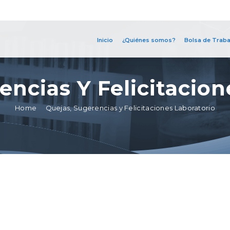
Inicio
¿Quiénes somos?
Bolsa de Traba
encias Y Felicitacion
Home
Quejas, Sugerencias y Felicitaciones Laboratorio