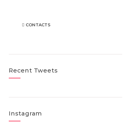
Contact us at the Consulting WP office nearest to you
or submit a business inquiry online.
CONTACTS
Recent Tweets
Instagram