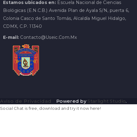
Estamos ubicados en:
Escuela Nacional de Ciencias
Biológicas (E.N.C.B.) Avenida Plan de Ayala S/N, puerta 6,
Colonia Casco de Santo Tomás, Alcaldía Miguel Hidalgo,
CDMX, C.P. 11340
E-mail:
Contacto@useic.com.mx
Aviso de Privacidad
Powered by
Starlight Studio
.
Social Chat is free, download and try it now
here!