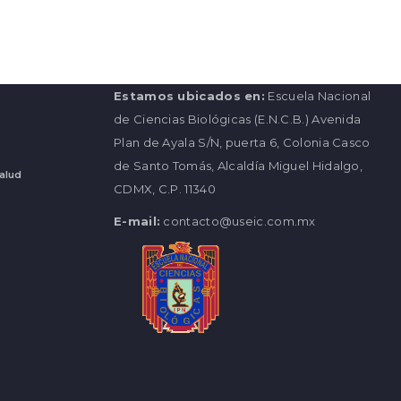
Estamos ubicados en:
Escuela Nacional
de Ciencias Biológicas (E.N.C.B.) Avenida
Plan de Ayala S/N, puerta 6, Colonia Casco
de Santo Tomás, Alcaldía Miguel Hidalgo,
Salud
CDMX, C.P. 11340
E-mail:
contacto@useic.com.mx