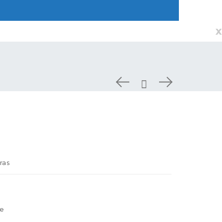
x
ras
re