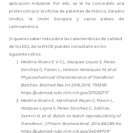
aplicación industrial. Por ello, se le ha concedido una
protección por la oficina de patentes de México, Estados
Unidos, la Unión Europea y varios países de
Latinoamérica.
Si quieres saber más sobre las características de calidad
de los EDL de la ENCB puedes consultarlo en los
siguientes sitios:
Medina-Rivero E V-CL, Vazquez-Leyva S, Perez-
Sanchez G, Favari L, Velasco-Velazquez M, et al.
Physicochemical Characteristics of Transferon
Batches. Biomed Res Int 2016;2016: 7935181
https://pubmed.ncbi.nlm.nih.gov/27525277/
Medina-Rivero E, Merchand-Reyes G, Pavon L,
Vazquez-Leyva S, Perez-Sanchez G, Salinas-
Jazmin N, et al. Batch-to-batch reproducibility of
Transferon. J Pharm Biomed Anal. 2014;88:289-94.
https://pubmed.ncbi.nlm.nih.gov/24099727/