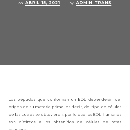
ABRIL 15, 2021
ADMIN_TRANS
on
by
Los péptidos que conforman un EDL dependerán del
origen de su materia prima, es decir, del tipo de células
de las cuales se obtuvieron, por lo que los EDL humanos
son distintos a los obtenidos de células de otras
especies.